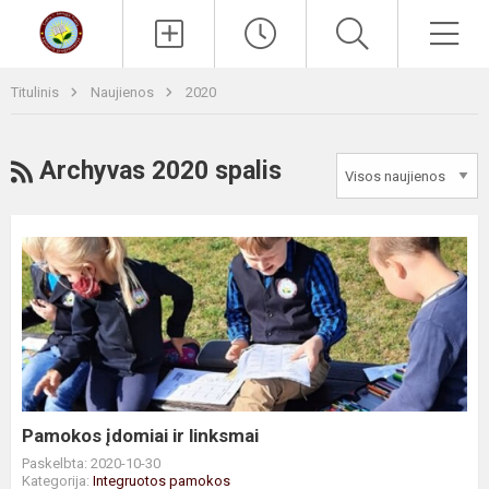
Paieška
Men
Titulinis
Naujienos
2020
RSS
Archyvas 2020 spalis
Pamokos
įdomiai
ir
linksmai
Pamokos įdomiai ir linksmai
Paskelbta: 2020-10-30
Kategorija:
Integruotos pamokos