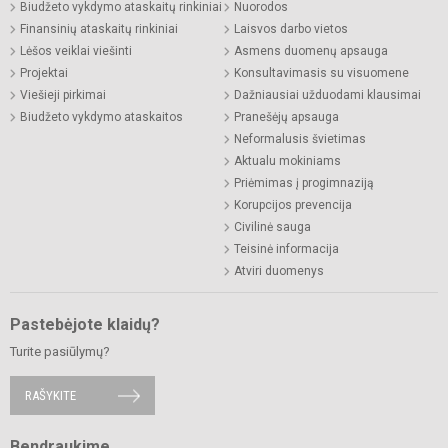
Biudžeto vykdymo ataskaitų rinkiniai
Nuorodos
Finansinių ataskaitų rinkiniai
Laisvos darbo vietos
Lėšos veiklai viešinti
Asmens duomenų apsauga
Projektai
Konsultavimasis su visuomene
Viešieji pirkimai
Dažniausiai užduodami klausimai
Biudžeto vykdymo ataskaitos
Pranešėjų apsauga
Neformalusis švietimas
Aktualu mokiniams
Priėmimas į progimnaziją
Korupcijos prevencija
Civilinė sauga
Teisinė informacija
Atviri duomenys
Pastebėjote klaidų?
Turite pasiūlymų?
RAŠYKITE
Bendraukime