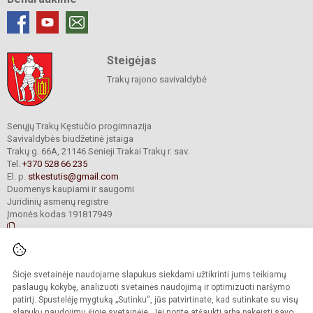
Steigėjas
Trakų rajono savivaldybė
Senųjų Trakų Kęstučio progimnazija
Savivaldybės biudžetinė įstaiga
Trakų g. 66A, 21146 Senieji Trakai Trakų r. sav.
Tel.
+370 528 66 235
El. p.
stkestutis@gmail.com
Duomenys kaupiami ir saugomi
Juridinių asmenų registre
Įmonės kodas 191817949
© 2021. Senųjų Trakų Kęstučio progimnazija. Visos teisės saugomos.
Šioje svetainėje naudojame slapukus siekdami užtikrinti jums teikiamų
Kopijuoti turinį be raštiško mokyklos administracijos sutikimo griežtai
draudžiama.
paslaugų kokybę, analizuoti svetainės naudojimą ir optimizuoti naršymo
patirtį. Spustelėję mygtuką „Sutinku“, jūs patvirtinate, kad sutinkate su visų
Prieinamumo paraiška
Slapukų valdymas
slapukų naudojimu šioje svetainėje. Jei norite atšaukti arba pakeisti savo