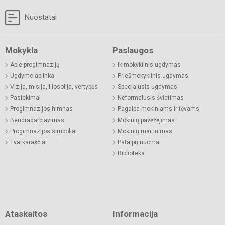
Nuostatai
Mokykla
Paslaugos
Apie progimnaziją
Ikimokyklinis ugdymas
Ugdymo aplinka
Priešmokyklinis ugdymas
Vizija, misija, filosofija, vertybės
Specialusis ugdymas
Pasiekimai
Neformalusis švietimas
Progimnazijos himnas
Pagalba mokiniams ir tėvams
Bendradarbiavimas
Mokinių pavėžėjimas
Progimnazijos simboliai
Mokinių maitinimas
Tvarkaraščiai
Patalpų nuoma
Biblioteka
Ataskaitos
Informacija