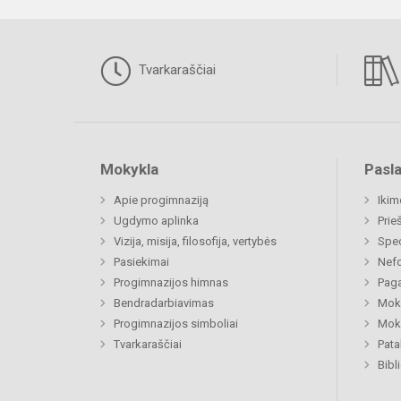
Tvarkaraščiai
Mokykla
Pasl
Apie progimnaziją
Ikim
Ugdymo aplinka
Prie
Vizija, misija, filosofija, vertybės
Spe
Pasiekimai
Nefo
Progimnazijos himnas
Paga
Bendradarbiavimas
Moki
Progimnazijos simboliai
Moki
Tvarkaraščiai
Pat
Bibl