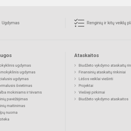
Ugdymas
Renginių ir kitų veiklų p
augos
Ataskaitos
okyklinis ugdymas
Biudžeto vykdymo ataskaitų rin
šmokyklinis ugdymas
Finansinių ataskaitų rinkiniai
cialusis ugdymas
Lėšos veiklai viešinti
rmalusis švietimas
Projektai
lba mokiniams ir tėvams
Viešieji pirkimai
nių pavėžėjimas
Biudžeto vykdymo ataskaitos
nių maitinimas
alpų nuoma
ioteka