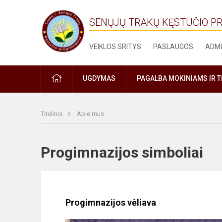
SENŲJŲ TRAKŲ KĘSTUČIO P
VEIKLOS SRITYS
PASLAUGOS
ADMI
PRADŽIA
UGDYMAS
PAGALBA MOKINIAMS IR 
Titulinis
Apie mus
Progimnazijos simboliai
Progimnazijos vėliava