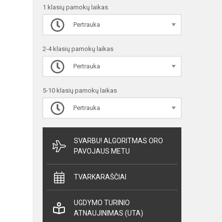
1 klasių pamokų laikas
Pertrauka
2-4 klasių pamokų laikas
Pertrauka
5-10 klasių pamokų laikas
Pertrauka
SVARBU! ALGORITMAS ORO
PAVOJAUS METU
TVARKARAŠČIAI
UGDYMO TURINIO
ATNAUJINIMAS (UTA)