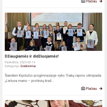
Plačiau
Džiaugiamės
ir
didžiuojamės!
Džiaugiamės ir didžiuojamės!
Paskelbta: 2025-03-14
Kategorija:
Sveikinimai
Šiandien Kęstučio progimnazijoje vyko Trakų rajono olimpiada
„Lietuva mano – protėvių kraš...
Plačiau
Sveikiname