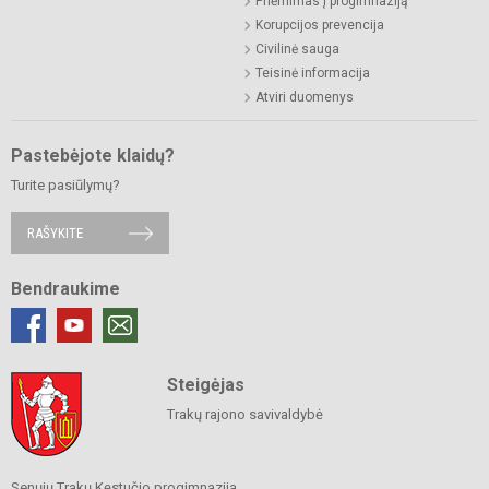
Priėmimas į progimnaziją
Korupcijos prevencija
Civilinė sauga
Teisinė informacija
Atviri duomenys
Pastebėjote klaidų?
Turite pasiūlymų?
RAŠYKITE
Bendraukime
Steigėjas
Trakų rajono savivaldybė
Senųjų Trakų Kęstučio progimnazija