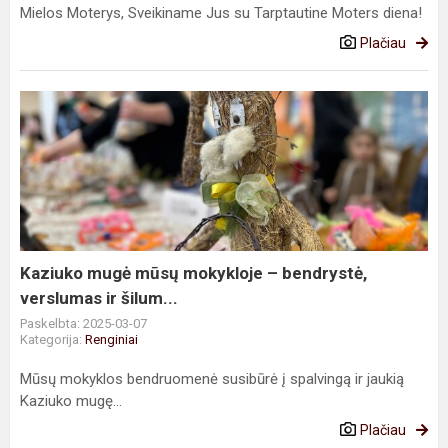
Mielos Moterys, Sveikiname Jus su Tarptautine Moters diena!
Plačiau
Kaziuko
mugė
mūsų
mokykloje
–
bendrystė,
verslumas
ir
Kaziuko mugė mūsų mokykloje – bendrystė,
šilum...
verslumas ir šilum...
Paskelbta: 2025-03-07
Kategorija:
Renginiai
Mūsų mokyklos bendruomenė susibūrė į spalvingą ir jaukią
Kaziuko mugę...
Plačiau