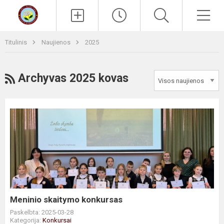
Paieška
Men
Titulinis
Naujienos
2025
RSS
Archyvas 2025 kovas
Meninio
skaitymo
konkursas
Meninio skaitymo konkursas
Paskelbta: 2025-03-28
Kategorija:
Konkursai