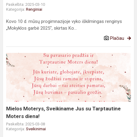
Paskelbta: 2025-03-10
Kategorija:
Renginiai
Kovo 10 d. mūsų progimnazijoje vyko iškilmingas renginys
„Mokyklos garbė 2025“, skirtas Ko...
Plačiau
Mielos
Moterys,
Sveikiname
Jus
su
Tarptautine
Moters
diena!
Mielos Moterys, Sveikiname Jus su Tarptautine
Moters diena!
Paskelbta: 2025-03-08
Kategorija:
Sveikinimai