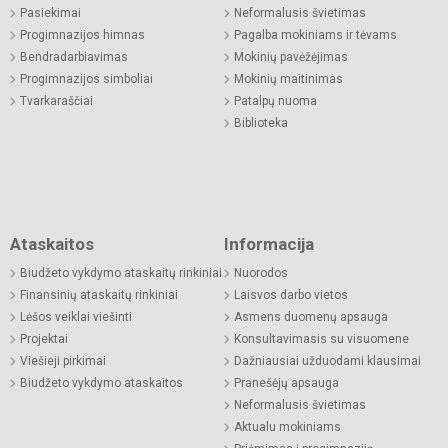
Pasiekimai
Neformalusis švietimas
Progimnazijos himnas
Pagalba mokiniams ir tėvams
Bendradarbiavimas
Mokinių pavėžėjimas
Progimnazijos simboliai
Mokinių maitinimas
Tvarkaraščiai
Patalpų nuoma
Biblioteka
Ataskaitos
Informacija
Biudžeto vykdymo ataskaitų rinkiniai
Nuorodos
Finansinių ataskaitų rinkiniai
Laisvos darbo vietos
Lėšos veiklai viešinti
Asmens duomenų apsauga
Projektai
Konsultavimasis su visuomene
Viešieji pirkimai
Dažniausiai užduodami klausimai
Biudžeto vykdymo ataskaitos
Pranešėjų apsauga
Neformalusis švietimas
Aktualu mokiniams