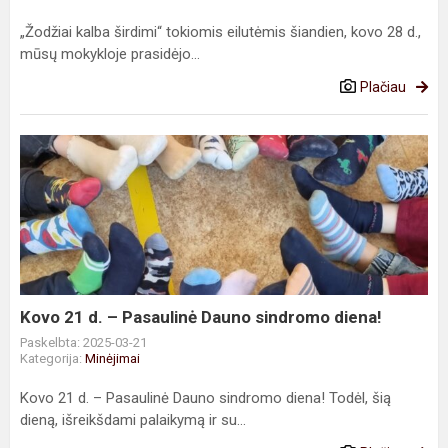
„Žodžiai kalba širdimi“ tokiomis eilutėmis šiandien, kovo 28 d.,
mūsų mokykloje prasidėjo...
Plačiau
Kovo
21
d.
–
Pasaulinė
Dauno
sindromo
diena!
Kovo 21 d. – Pasaulinė Dauno sindromo diena!
Paskelbta: 2025-03-21
Kategorija:
Minėjimai
Kovo 21 d. – Pasaulinė Dauno sindromo diena! Todėl, šią
dieną, išreikšdami palaikymą ir su...