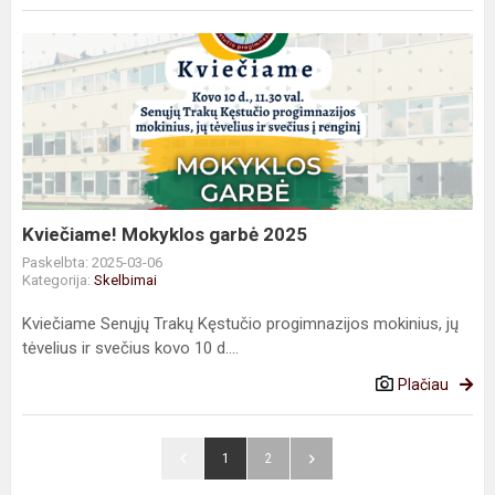
Kviečiame!
Mokyklos
garbė
2025
Kviečiame! Mokyklos garbė 2025
Paskelbta: 2025-03-06
Kategorija:
Skelbimai
Kviečiame Senųjų Trakų Kęstučio progimnazijos mokinius, jų
tėvelius ir svečius kovo 10 d....
Plačiau
1
2