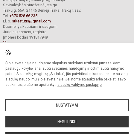
Savivaldybės biudžetinė įstaiga
Trakų g. 66A, 21146 Senieji Trakai Trakų r. sav.
Tel.
+370 528 66 235
El. p.
stkestutis@gmail.com
Duomenys kaupiami ir saugomi
Juridinių asmenų registre
Įmonės kodas 191817949
© 2021. Senųjų Trakų Kęstučio progimnazija. Visos teisės saugomos.
Šioje svetainėje naudojame slapukus siekdami užtikrinti jums teikiamų
Kopijuoti turinį be raštiško mokyklos administracijos sutikimo griežtai
draudžiama.
paslaugų kokybę, analizuoti svetainės naudojimą ir optimizuoti naršymo
patirtį. Spustelėję mygtuką „Sutinku“, jūs patvirtinate, kad sutinkate su visų
Prieinamumo paraiška
Slapukų valdymas
slapukų naudojimu šioje svetainėje. Jei norite atšaukti arba pakeisti savo
sutikimus, prašome apsilankyti
slapukų valdymo puslapyje
.
Sumanus būdas atnaujinti
mokyklos interneto
svetainę
NUSTATYMAI
NESUTINKU