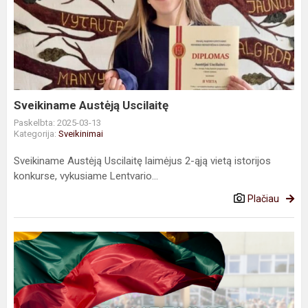
Austėją
Uscilaitę
Sveikiname Austėją Uscilaitę
Paskelbta: 2025-03-13
Kategorija:
Sveikinimai
Sveikiname Austėją Uscilaitę laimėjus 2-ąją vietą istorijos
konkurse, vykusiame Lentvario...
Plačiau
Su
Lietuvos
Nepriklausomybės
atkūrimo
diena!