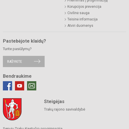
Priėmimas į progimnaziją
Korupcijos prevencija
Civilinė sauga
Teisinė informacija
Atviri duomenys
Pastebėjote klaidų?
Turite pasiūlymų?
RAŠYKITE
Bendraukime
Steigėjas
Trakų rajono savivaldybė
Senųjų Trakų Kęstučio progimnazija