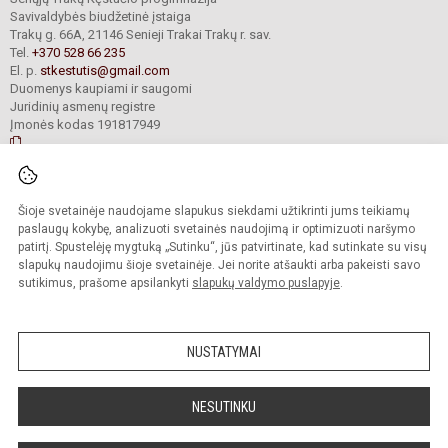
Savivaldybės biudžetinė įstaiga
Trakų g. 66A, 21146 Senieji Trakai Trakų r. sav.
Tel.
+370 528 66 235
El. p.
stkestutis@gmail.com
Duomenys kaupiami ir saugomi
Juridinių asmenų registre
Įmonės kodas 191817949
© 2021. Senųjų Trakų Kęstučio progimnazija. Visos teisės saugomos.
Šioje svetainėje naudojame slapukus siekdami užtikrinti jums teikiamų
Kopijuoti turinį be raštiško mokyklos administracijos sutikimo griežtai
draudžiama.
paslaugų kokybę, analizuoti svetainės naudojimą ir optimizuoti naršymo
patirtį. Spustelėję mygtuką „Sutinku“, jūs patvirtinate, kad sutinkate su visų
Prieinamumo paraiška
Slapukų valdymas
slapukų naudojimu šioje svetainėje. Jei norite atšaukti arba pakeisti savo
sutikimus, prašome apsilankyti
slapukų valdymo puslapyje
.
Sumanus būdas atnaujinti
mokyklos interneto
svetainę
NUSTATYMAI
NESUTINKU