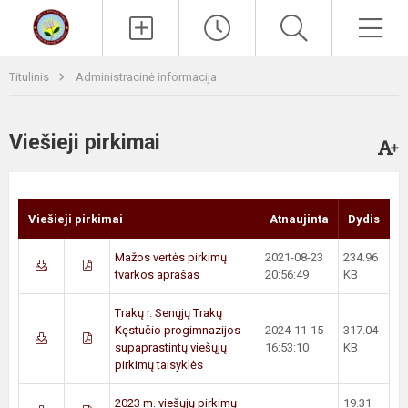
Paieška
Men
Titulinis
Administracinė informacija
Viešieji pirkimai
Viešieji pirkimai
Atnaujinta
Dydis
Mažos vertės pirkimų
2021-08-23
234.96
tvarkos aprašas
20:56:49
KB
Trakų r. Senųjų Trakų
Kęstučio progimnazijos
2024-11-15
317.04
supaprastintų viešųjų
16:53:10
KB
pirkimų taisyklės
2023 m. viešųjų pirkimų
19.31