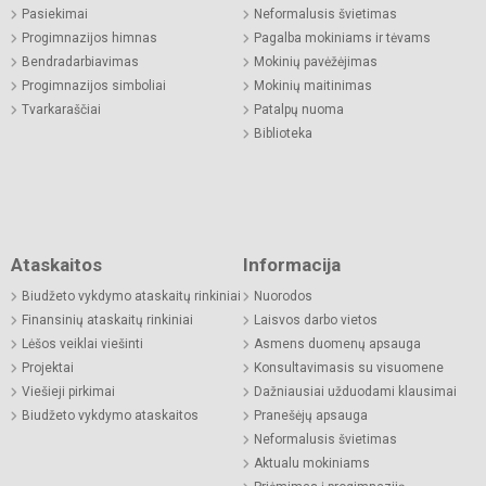
Pasiekimai
Neformalusis švietimas
Progimnazijos himnas
Pagalba mokiniams ir tėvams
Bendradarbiavimas
Mokinių pavėžėjimas
Progimnazijos simboliai
Mokinių maitinimas
Tvarkaraščiai
Patalpų nuoma
Biblioteka
Ataskaitos
Informacija
Biudžeto vykdymo ataskaitų rinkiniai
Nuorodos
Finansinių ataskaitų rinkiniai
Laisvos darbo vietos
Lėšos veiklai viešinti
Asmens duomenų apsauga
Projektai
Konsultavimasis su visuomene
Viešieji pirkimai
Dažniausiai užduodami klausimai
Biudžeto vykdymo ataskaitos
Pranešėjų apsauga
Neformalusis švietimas
Aktualu mokiniams