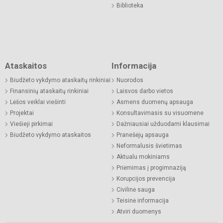
Biblioteka
Ataskaitos
Informacija
Biudžeto vykdymo ataskaitų rinkiniai
Nuorodos
Finansinių ataskaitų rinkiniai
Laisvos darbo vietos
Lėšos veiklai viešinti
Asmens duomenų apsauga
Projektai
Konsultavimasis su visuomene
Viešieji pirkimai
Dažniausiai užduodami klausimai
Biudžeto vykdymo ataskaitos
Pranešėjų apsauga
Neformalusis švietimas
Aktualu mokiniams
Priėmimas į progimnaziją
Korupcijos prevencija
Civilinė sauga
Teisinė informacija
Atviri duomenys