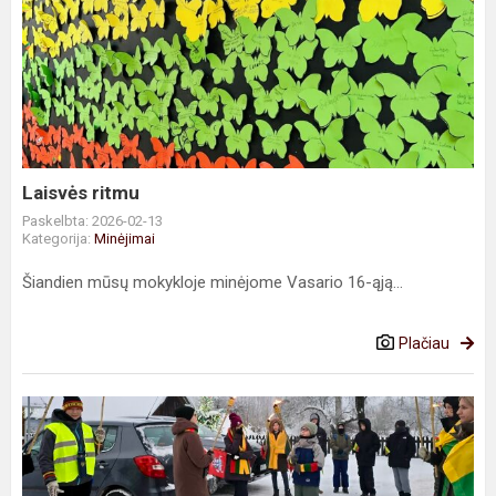
Laisvės
ritmu
Laisvės ritmu
Paskelbta: 2026-02-13
Kategorija:
Minėjimai
Šiandien mūsų mokykloje minėjome Vasario 16-ąją...
Plačiau
Sausio
13-
osios
minėjimas