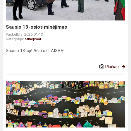
Sausio 13-osios minėjimas
Paskelbta: 2026-01-13
Kategorija:
Minėjimai
Sausio 13-oji! Ačiū už LAISVĘ!
Plačiau
Mūsų
Tolerancijos
gatvė
–
jau
čia!