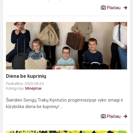
Plačiau
Diena
be
kuprinių
Diena be kuprinių
Paskelbta: 2026-04-24
Kategorija:
Minėjimai
Šiandien Senųjų Trakų Kęstučio progimnazijoje vyko smagi ir
kūrybiška diena be kuprinių!.....
Plačiau