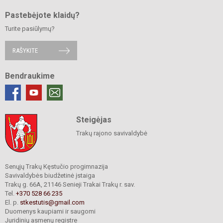
Pastebėjote klaidų?
Turite pasiūlymų?
RAŠYKITE
Bendraukime
Steigėjas
Trakų rajono savivaldybė
Senųjų Trakų Kęstučio progimnazija
Savivaldybės biudžetinė įstaiga
Trakų g. 66A, 21146 Senieji Trakai Trakų r. sav.
Tel.
+370 528 66 235
El. p.
stkestutis@gmail.com
Duomenys kaupiami ir saugomi
Juridinių asmenų registre