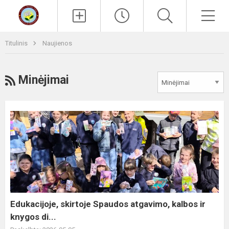
Paieška
Men
Titulinis
Naujienos
RSS
Minėjimai
Edukacijoje,
skirtoje
Spaudos
atgavimo,
kalbos
ir
knygos
di...
Edukacijoje, skirtoje Spaudos atgavimo, kalbos ir
knygos di...