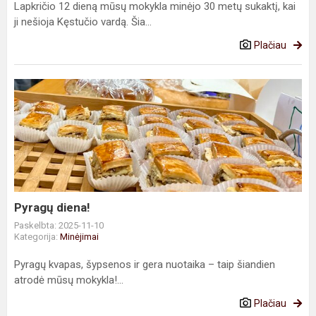
Lapkričio 12 dieną mūsų mokykla minėjo 30 metų sukaktį, kai
ji nešioja Kęstučio vardą. Šia...
Plačiau
Pyragų
diena!
Pyragų diena!
Paskelbta: 2025-11-10
Kategorija:
Minėjimai
Pyragų kvapas, šypsenos ir gera nuotaika – taip šiandien
atrodė mūsų mokykla!...
Plačiau