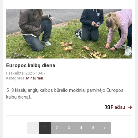
Europos
kalbų
diena
Europos kalbų diena
Paskelbta: 2025-10-07
Kategorija:
Minėjimai
5–8 klasių anglų kalbos būrelio mokiniai paminėjo Europos
kalbų dieną!...
Plačiau
1
2
3
4
5