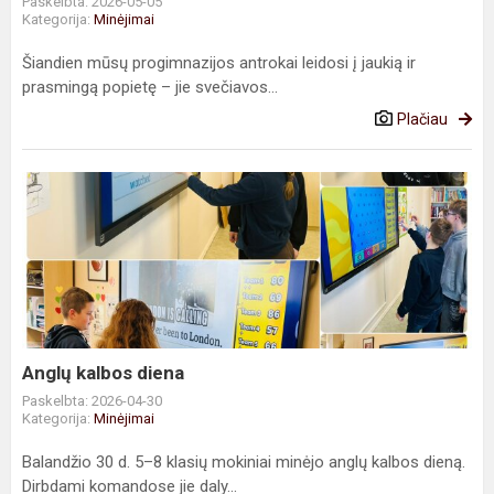
Paskelbta: 2026-05-05
Kategorija:
Minėjimai
Šiandien mūsų progimnazijos antrokai leidosi į jaukią ir
prasmingą popietę – jie svečiavos...
Plačiau
Anglų
kalbos
diena
Anglų kalbos diena
Paskelbta: 2026-04-30
Kategorija:
Minėjimai
Balandžio 30 d. 5–8 klasių mokiniai minėjo anglų kalbos dieną.
Dirbdami komandose jie daly...