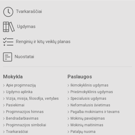
Tvarkaraščiai
Ugdymas
Renginių ir kitų veiklų planas
Nuostatai
Mokykla
Paslaugos
Apie progimnaziją
Ikimokyklinis ugdymas
Ugdymo aplinka
Priešmokyklinis ugdymas
Vizija, misija, filosofija, vertybės
Specialusis ugdymas
Pasiekimai
Neformalusis švietimas
Progimnazijos himnas
Pagalba mokiniams ir tėvams
Bendradarbiavimas
Mokinių pavėžėjimas
Progimnazijos simboliai
Mokinių maitinimas
Tvarkaraščiai
Patalpų nuoma