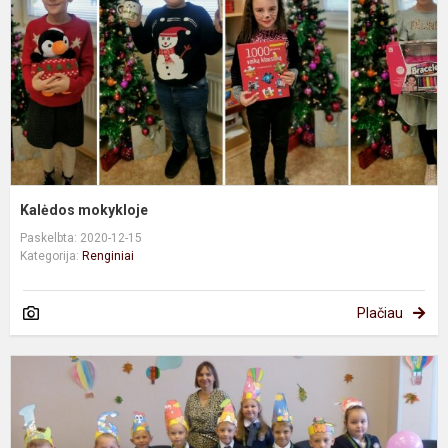
Kalėdos mokykloje
Paskelbta: 2020-12-15
Kategorija:
Renginiai
Plačiau
P
k