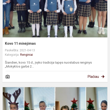
Kovo 11 minėjimas
Paskelbta: 2021-04-13
Kategorija:
Renginiai
Šiandien, kovo 15 d., įvyko tradicija tapęs nuostabus renginys
„Mokyklos garbė 2...
Plačiau
K
m