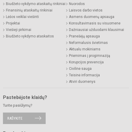
Biudžeto vykdymo ataskaitų rinkiniai
Nuorodos
Finansinių ataskaitų rinkiniai
Laisvos darbo vietos
Lėšos veiklai viešinti
Asmens duomenų apsauga
Projektai
Konsultavimasis su visuomene
Viešieji pirkimai
Dažniausiai užduodami klausimai
Biudžeto vykdymo ataskaitos
Pranešėjų apsauga
Neformalusis švietimas
Aktualu mokiniams
Priėmimas į progimnaziją
Korupcijos prevencija
Civilinė sauga
Teisinė informacija
Atviri duomenys
Pastebėjote klaidų?
Turite pasiūlymų?
RAŠYKITE