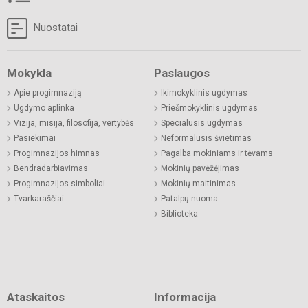
Nuostatai
Mokykla
Paslaugos
Apie progimnaziją
Ikimokyklinis ugdymas
Ugdymo aplinka
Priešmokyklinis ugdymas
Vizija, misija, filosofija, vertybės
Specialusis ugdymas
Pasiekimai
Neformalusis švietimas
Progimnazijos himnas
Pagalba mokiniams ir tėvams
Bendradarbiavimas
Mokinių pavėžėjimas
Progimnazijos simboliai
Mokinių maitinimas
Tvarkaraščiai
Patalpų nuoma
Biblioteka
Ataskaitos
Informacija