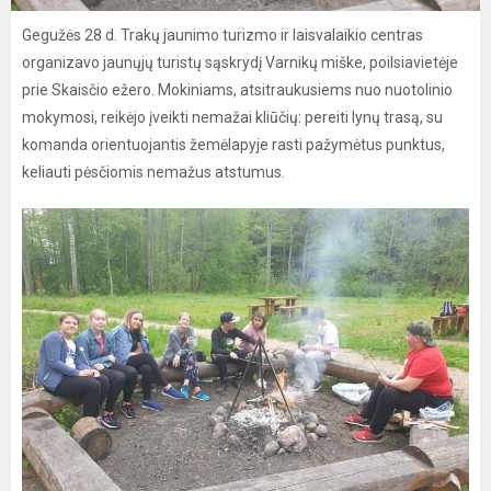
Gegužės 28 d. Trakų jaunimo turizmo ir laisvalaikio centras
organizavo jaunųjų turistų sąskrydį Varnikų miške, poilsiavietėje
prie Skaisčio ežero. Mokiniams, atsitraukusiems nuo nuotolinio
mokymosi, reikėjo įveikti nemažai kliūčių: pereiti lynų trasą, su
komanda orientuojantis žemėlapyje rasti pažymėtus punktus,
keliauti pėsčiomis nemažus atstumus.