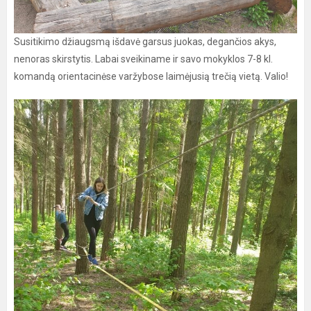
Susitikimo džiaugsmą išdavė garsus juokas, degančios akys,
nenoras skirstytis. Labai sveikiname ir savo mokyklos 7-8 kl.
komandą orientacinėse varžybose laimėjusią trečią vietą. Valio!