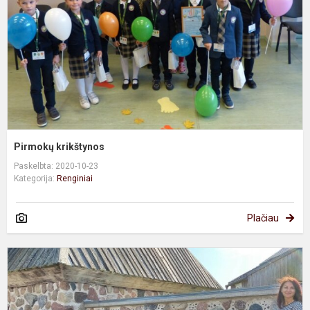
Pirmokų krikštynos
Paskelbta: 2020-10-23
Kategorija:
Renginiai
Plačiau
T
d