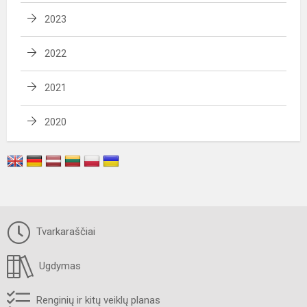
2023
2022
2021
2020
Tvarkaraščiai
Ugdymas
Renginių ir kitų veiklų planas