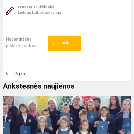
Ernesta Trukšinaitė
Lietuvių kalbos mokytoja
Nepamirškite
2
AČIŪ
padėkoti autoriui
Grįžti
Ankstesnės naujienos
K
1
m