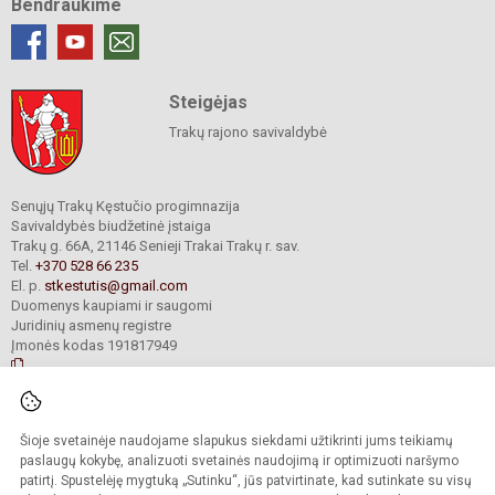
Bendraukime
Steigėjas
Trakų rajono savivaldybė
Senųjų Trakų Kęstučio progimnazija
Savivaldybės biudžetinė įstaiga
Trakų g. 66A, 21146 Senieji Trakai Trakų r. sav.
Tel.
+370 528 66 235
El. p.
stkestutis@gmail.com
Duomenys kaupiami ir saugomi
Juridinių asmenų registre
Įmonės kodas 191817949
© 2021. Senųjų Trakų Kęstučio progimnazija. Visos teisės saugomos.
Šioje svetainėje naudojame slapukus siekdami užtikrinti jums teikiamų
Kopijuoti turinį be raštiško mokyklos administracijos sutikimo griežtai
draudžiama.
paslaugų kokybę, analizuoti svetainės naudojimą ir optimizuoti naršymo
patirtį. Spustelėję mygtuką „Sutinku“, jūs patvirtinate, kad sutinkate su visų
Prieinamumo paraiška
Slapukų valdymas