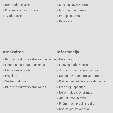
Bendradarbiavimas
Mokinių pavėžėjimas
Progimnazijos simboliai
Mokinių maitinimas
Tvarkaraščiai
Patalpų nuoma
Biblioteka
Ataskaitos
Informacija
Biudžeto vykdymo ataskaitų rinkiniai
Nuorodos
Finansinių ataskaitų rinkiniai
Laisvos darbo vietos
Lėšos veiklai viešinti
Asmens duomenų apsauga
Projektai
Konsultavimasis su visuomene
Viešieji pirkimai
Dažniausiai užduodami klausimai
Biudžeto vykdymo ataskaitos
Pranešėjų apsauga
Neformalusis švietimas
Aktualu mokiniams
Priėmimas į progimnaziją
Korupcijos prevencija