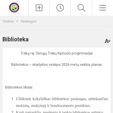
Paieška
Men
Titulinis
Paslaugos
Biblioteka
Trakų raj. Senųjų Trakų Kęstučio progimnazija
Bibliotekos – skaityklos vedėjos 2026 metų veiklos planas
Bibliotekos tikslai:
Užtikrinti kokybiškas bibliotekos paslaugas, atitinkančias
mokinių, mokytojų ir bendruomenės poreikius;
Kurti patrauklią, modernią ir jaukią bibliotekos aplinką;