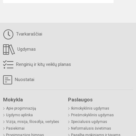
Tvarkaraščiai
Ugdymas
Renginių ir kitų veiklų planas
Nuostatai
Mokykla
Paslaugos
Apie progimnaziją
Ikimokyklinis ugdymas
Ugdymo aplinka
Priešmokyklinis ugdymas
Vizija, misija, filosofija, vertybės
Specialusis ugdymas
Pasiekimai
Neformalusis švietimas
Progimnazijos himnas
Pagalba mokiniams ir tėvams