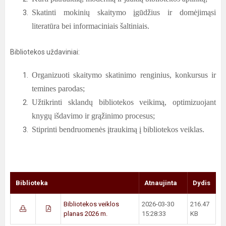
Skatinti mokinių skaitymo įgūdžius ir domėjimąsi
literatūra bei informaciniais šaltiniais.
Bibliotekos uždaviniai:
Organizuoti skaitymo skatinimo renginius, konkursus ir
temines parodas;
Užtikrinti sklandų bibliotekos veikimą, optimizuojant
knygų išdavimo ir grąžinimo procesus;
Stiprinti bendruomenės įtraukimą į bibliotekos veiklas.
Biblioteka
Atnaujinta
Dydis
Bibliotekos veiklos
2026-03-30
216.47
planas 2026 m.
15:28:33
KB