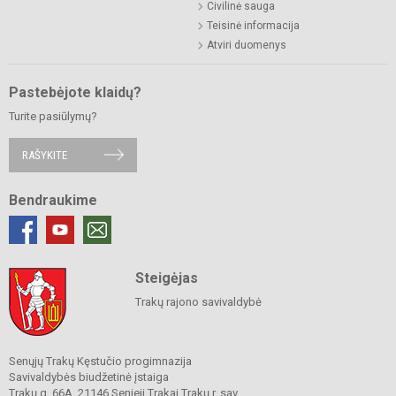
Civilinė sauga
Teisinė informacija
Atviri duomenys
Pastebėjote klaidų?
Turite pasiūlymų?
RAŠYKITE
Bendraukime
Steigėjas
Trakų rajono savivaldybė
Senųjų Trakų Kęstučio progimnazija
Savivaldybės biudžetinė įstaiga
Trakų g. 66A, 21146 Senieji Trakai Trakų r. sav.