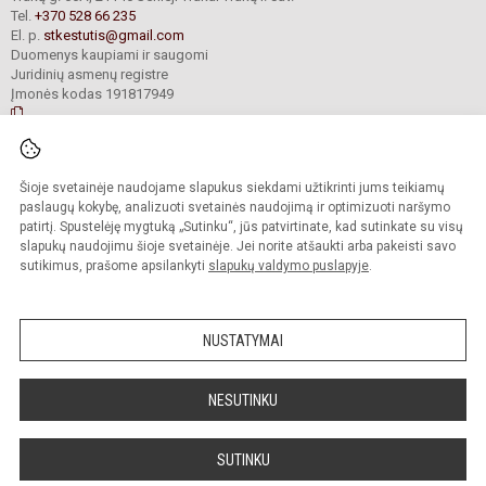
Tel.
+370 528 66 235
El. p.
stkestutis@gmail.com
Duomenys kaupiami ir saugomi
Juridinių asmenų registre
Įmonės kodas 191817949
© 2021. Senųjų Trakų Kęstučio progimnazija. Visos teisės saugomos.
Šioje svetainėje naudojame slapukus siekdami užtikrinti jums teikiamų
Kopijuoti turinį be raštiško mokyklos administracijos sutikimo griežtai
draudžiama.
paslaugų kokybę, analizuoti svetainės naudojimą ir optimizuoti naršymo
patirtį. Spustelėję mygtuką „Sutinku“, jūs patvirtinate, kad sutinkate su visų
Prieinamumo paraiška
Slapukų valdymas
slapukų naudojimu šioje svetainėje. Jei norite atšaukti arba pakeisti savo
sutikimus, prašome apsilankyti
slapukų valdymo puslapyje
.
Sumanus būdas atnaujinti
mokyklos interneto
svetainę
NUSTATYMAI
NESUTINKU
SUTINKU