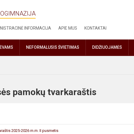
ROGIMNAZIJA
NISTRACINĖ INFORMACIJA
APIE MUS
KONTAKTAI
TĖVAMS
NEFORMALUSIS ŠVIETIMAS
DIDŽIUOJAMĖS
klasės pamokų tvarkaraštis
araštis 2025-2026 m.m. II pusmetis