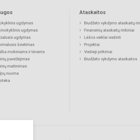
augos
Ataskaitos
okyklinis ugdymas
Biudžeto vykdymo ataskaitų rin
šmokyklinis ugdymas
Finansinių ataskaitų rinkiniai
cialusis ugdymas
Lėšos veiklai viešinti
rmalusis švietimas
Projektai
lba mokiniams ir tėvams
Viešieji pirkimai
nių pavėžėjimas
Biudžeto vykdymo ataskaitos
nių maitinimas
alpų nuoma
ioteka