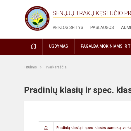
SENŲJŲ TRAKŲ KĘSTUČIO P
VEIKLOS SRITYS
PASLAUGOS
ADMI
PRADŽIA
UGDYMAS
PAGALBA MOKINIAMS IR 
Titulinis
Tvarkaraščiai
Pradinių klasių ir spec. 
Pradinių klasių ir spec. klasės pamokų tvark