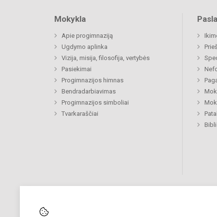
Mokykla
Pasl
Apie progimnaziją
Ikim
Ugdymo aplinka
Prie
Vizija, misija, filosofija, vertybės
Spe
Pasiekimai
Nefo
Progimnazijos himnas
Paga
Bendradarbiavimas
Moki
Progimnazijos simboliai
Moki
Tvarkaraščiai
Pat
Bibl