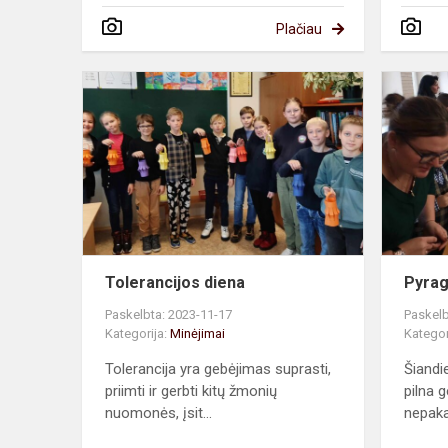
Plačiau
Tolerancijos
diena
Tolerancijos diena
Pyrag
Paskelbta: 2023-11-17
Paskelb
Kategorija:
Minėjimai
Kategor
Tolerancija yra gebėjimas suprasti,
Šiandi
priimti ir gerbti kitų žmonių
pilna 
nuomonės, įsit...
nepaka