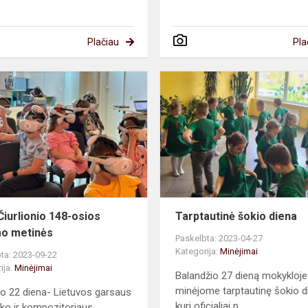
Plačiau
Pla
M.
K.
Čiurlionio
148-
osios
gimimo
metinės
 Čiurlionio 148-osios
Tarptautinė šokio diena
o metinės
Paskelbta: 2023-04-27
Kategorija:
Minėjimai
ta: 2023-09-22
ija:
Minėjimai
Balandžio 27 dieną mokykloje
minėjome tarptautinę šokio d
o 22 diena- Lietuvos garsaus
kuri oficialiai p...
inko ir kompozitoriaus