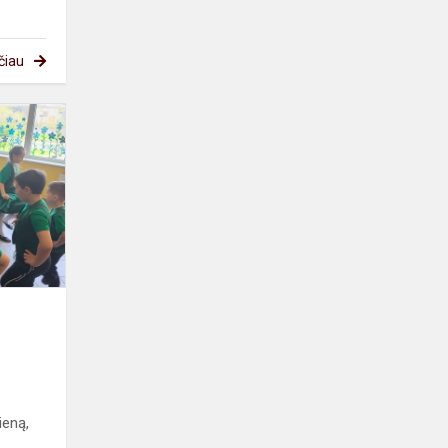
čiau
Tarptautinė
šokio
diena
ieną,