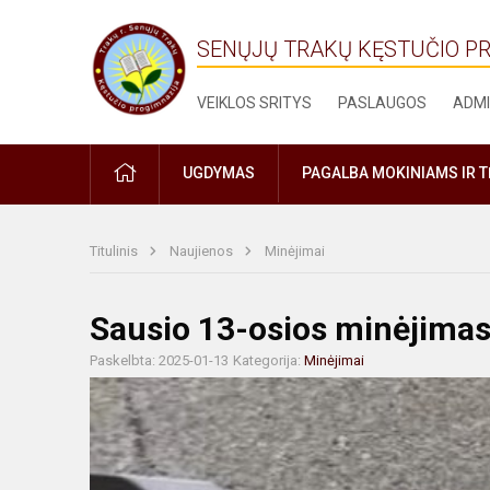
SENŲJŲ TRAKŲ KĘSTUČIO P
VEIKLOS SRITYS
PASLAUGOS
ADMI
PRADŽIA
UGDYMAS
PAGALBA MOKINIAMS IR 
Titulinis
Naujienos
Minėjimai
Sausio 13-osios minėjima
Paskelbta: 2025-01-13
Kategorija:
Minėjimai