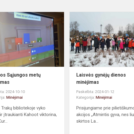
Europos
Sąjungos
metų
minėjimas
os Sąjungos metų
Laisvės gynėjų dienos
imas
minėjimas
ta: 2024-10-10
Paskelbta: 2024-01-12
ija:
Minėjimai
Kategorija:
Minėjimai
 Trakų bibliotekoje vyko
Prisijungiame prie pilietiškum
r įtraukianti Kahoot viktorina,
akcijos „Atmintis gyva, nes liu
ur...
skirtos La...