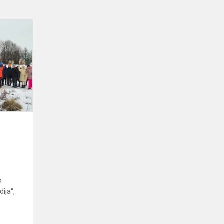
Laisvės
gynėjų
dienos
minėjimas
o
dija“,