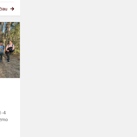
čiau
Turizmo
diena
mokykloje
1-4
izmo