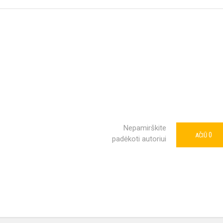
Nepamirškite
0
AČIŪ
padėkoti autoriui