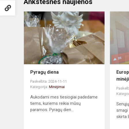
Ankstesnės naujienos
Pyragų
diena
Pyragų diena
Europ
minėj
Paskelbta: 2024-11-11
Kategorija:
Minėjimai
Paskelb
Kategor
Aukodami mes tiesiogiai padedame
tiems, kuriems reikia mūsų
Senųjų
paramos. Pyragų dien...
smagi i
skirta E