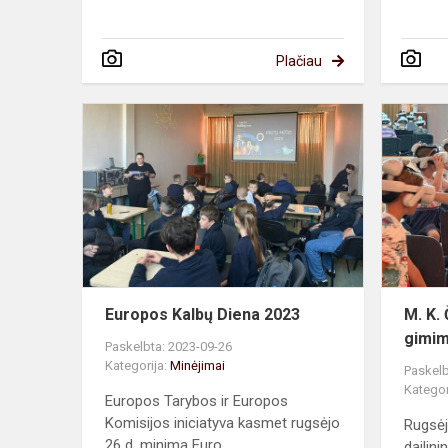
Plačiau
Europos
Kalbų
Diena
2023
Europos Kalbų Diena 2023
M. K.
gimim
Paskelbta: 2023-09-26
Kategorija:
Minėjimai
Paskelb
Kategor
Europos Tarybos ir Europos
Komisijos iniciatyva kasmet rugsėjo
Rugsėj
26 d. minima Euro...
dailin