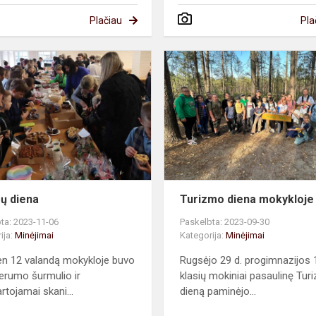
Plačiau
Pla
Pyragų
diena
ų diena
Turizmo diena mokykloje
ta: 2023-11-06
Paskelbta: 2023-09-30
ija:
Minėjimai
Kategorija:
Minėjimai
en 12 valandą mokykloje buvo
Rugsėjo 29 d. progimnazijos 
gerumo šurmulio ir
klasių mokiniai pasaulinę Tur
rtojamai skani...
dieną paminėjo...