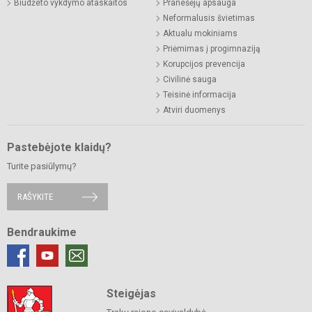
Biudžeto vykdymo ataskaitos
Pranešėjų apsauga
Neformalusis švietimas
Aktualu mokiniams
Priėmimas į progimnaziją
Korupcijos prevencija
Civilinė sauga
Teisinė informacija
Atviri duomenys
Pastebėjote klaidų?
Turite pasiūlymų?
RAŠYKITE
Bendraukime
Steigėjas