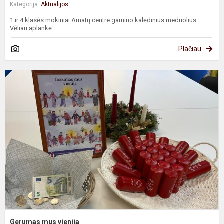
Kategorija:
Aktualijos
1 ir 4 klasės mokiniai Amatų centre gamino kalėdinius meduolius.
Vėliau aplankė...
Plačiau
G
m
v
Gerumas mus vienija