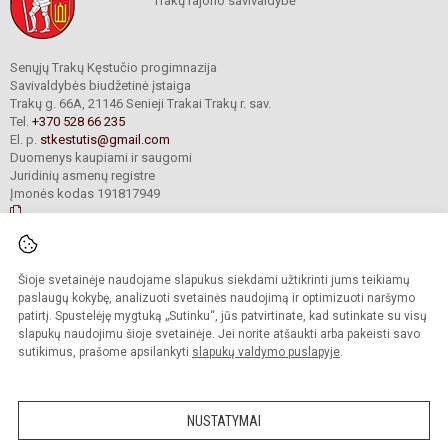
Trakų rajono savivaldybė
Senųjų Trakų Kęstučio progimnazija
Savivaldybės biudžetinė įstaiga
Trakų g. 66A, 21146 Senieji Trakai Trakų r. sav.
Tel.
+370 528 66 235
El. p.
stkestutis@gmail.com
Duomenys kaupiami ir saugomi
Juridinių asmenų registre
Įmonės kodas 191817949
© 2021. Senųjų Trakų Kęstučio progimnazija. Visos teisės saugomos.
Šioje svetainėje naudojame slapukus siekdami užtikrinti jums teikiamų
Kopijuoti turinį be raštiško mokyklos administracijos sutikimo griežtai
draudžiama.
paslaugų kokybę, analizuoti svetainės naudojimą ir optimizuoti naršymo
patirtį. Spustelėję mygtuką „Sutinku“, jūs patvirtinate, kad sutinkate su visų
Prieinamumo paraiška
Slapukų valdymas
slapukų naudojimu šioje svetainėje. Jei norite atšaukti arba pakeisti savo
sutikimus, prašome apsilankyti
slapukų valdymo puslapyje
.
Sumanus būdas atnaujinti
mokyklos interneto
svetainę
NUSTATYMAI