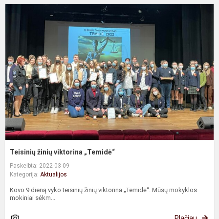
T
ž
v
„
Teisinių žinių viktorina „Temidė“
Paskelbta: 2022-03-09
Kategorija:
Aktualijos
Kovo 9 dieną vyko teisinių žinių viktorina „Temidė“. Mūsų mokyklos
mokiniai sėkm...
Plačiau