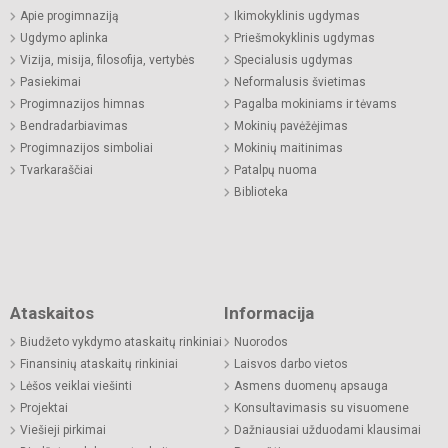
Apie progimnaziją
Ikimokyklinis ugdymas
Ugdymo aplinka
Priešmokyklinis ugdymas
Vizija, misija, filosofija, vertybės
Specialusis ugdymas
Pasiekimai
Neformalusis švietimas
Progimnazijos himnas
Pagalba mokiniams ir tėvams
Bendradarbiavimas
Mokinių pavėžėjimas
Progimnazijos simboliai
Mokinių maitinimas
Tvarkaraščiai
Patalpų nuoma
Biblioteka
Ataskaitos
Informacija
Biudžeto vykdymo ataskaitų rinkiniai
Nuorodos
Finansinių ataskaitų rinkiniai
Laisvos darbo vietos
Lėšos veiklai viešinti
Asmens duomenų apsauga
Projektai
Konsultavimasis su visuomene
Viešieji pirkimai
Dažniausiai užduodami klausimai