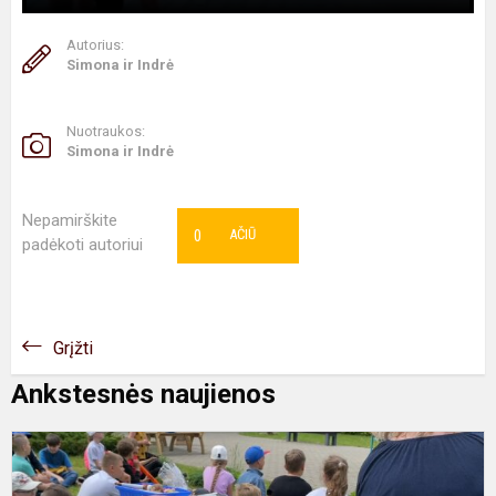
Autorius:
Simona ir Indrė
Nuotraukos:
Simona ir Indrė
Nepamirškite
0
AČIŪ
padėkoti autoriui
Grįžti
Ankstesnės naujienos
V
s