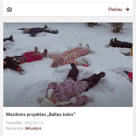
Plačiau
M
p
„
š
Muzikinis projektas „Baltas šokis“
Paskelbta: 2022-01-13
Kategorija:
Aktualijos