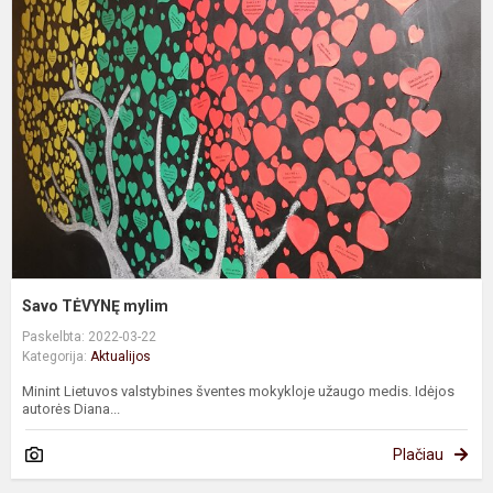
T
m
Savo TĖVYNĘ mylim
Paskelbta: 2022-03-22
Kategorija:
Aktualijos
Minint Lietuvos valstybines šventes mokykloje užaugo medis. Idėjos
autorės Diana...
Plačiau