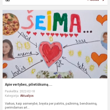
A
v
p
Apie vertybes, pilietiškumą....
Paskelbta: 2022-02-18
Kategorija:
Aktualijos
Vaikas, kaip asmenybė, bręsta per patirtis, pažinimą, bendravimą,
perimdamas art...