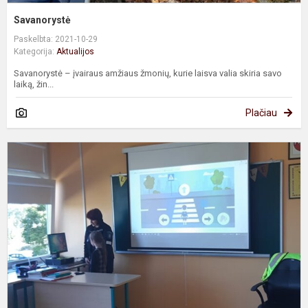
Savanorystė
Paskelbta: 2021-10-29
Kategorija:
Aktualijos
Savanorystė – įvairaus amžiaus žmonių, kurie laisva valia skiria savo
laiką, žin...
Plačiau
A
m