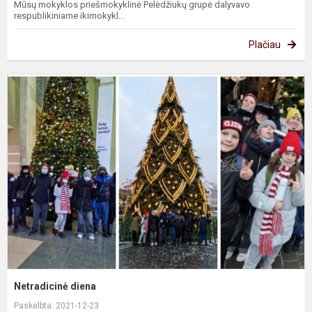
Mūsų mokyklos priešmokyklinė Pelėdžiukų grupė dalyvavo
respublikiniame ikimokykl...
Plačiau
N
d
Netradicinė diena
Paskelbta: 2021-12-23