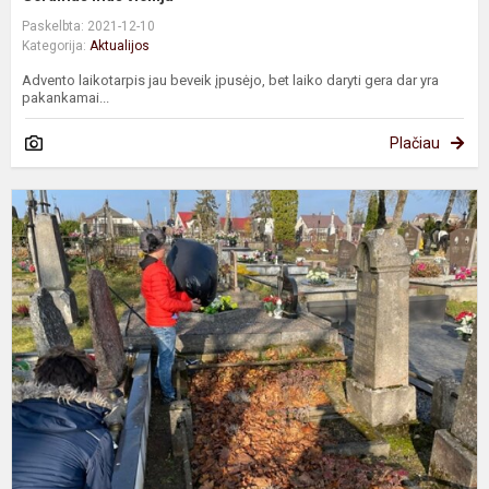
Paskelbta: 2021-12-10
Kategorija:
Aktualijos
Advento laikotarpis jau beveik įpusėjo, bet laiko daryti gera dar yra
pakankamai...
Plačiau
S