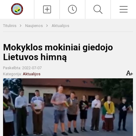
Paieška
Men
Titulinis
Naujienos
Aktualijos
Mokyklos mokiniai giedojo
Lietuvos himną
Paskelbta: 2022-07-07
Kategorija:
Aktualijos