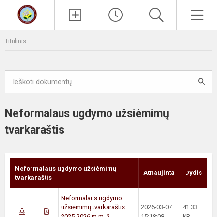
Paieška
Men
Titulinis
Neformalaus ugdymo užsiėmimų
tvarkaraštis
Neformalaus ugdymo užsiėmimų
Atnaujinta
Dydis
tvarkaraštis
Neformalaus ugdymo
užsiėmimų tvarkaraštis
2026-03-07
41.33
2025-2026 m.m. 2
15:18:08
KB