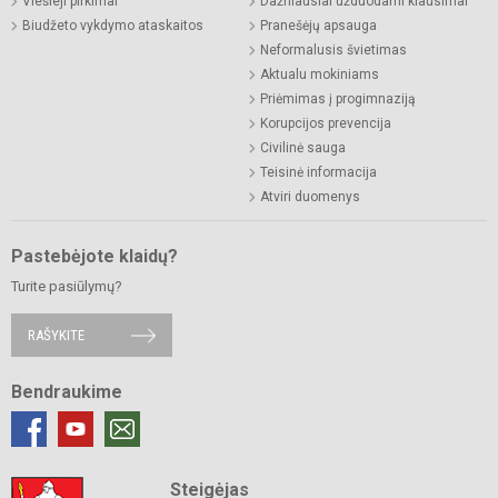
Viešieji pirkimai
Dažniausiai užduodami klausimai
Biudžeto vykdymo ataskaitos
Pranešėjų apsauga
Neformalusis švietimas
Aktualu mokiniams
Priėmimas į progimnaziją
Korupcijos prevencija
Civilinė sauga
Teisinė informacija
Atviri duomenys
Pastebėjote klaidų?
Turite pasiūlymų?
RAŠYKITE
Bendraukime
Steigėjas