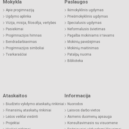
Mokykla
Paslaugos
Apie progimnaziją
Ikimokyklinis ugdymas
Ugdymo aplinka
Priešmokyklinis ugdymas
Vizija, misija, filosofija, vertybės
Specialusis ugdymas
Pasiekimai
Neformalusis švietimas
Progimnazijos himnas
Pagalba mokiniams ir tėvams
Bendradarbiavimas
Mokinių pavėžėjimas
Progimnazijos simboliai
Mokinių maitinimas
Tvarkaraščiai
Patalpų nuoma
Biblioteka
Ataskaitos
Informacija
Biudžeto vykdymo ataskaitų rinkiniai
Nuorodos
Finansinių ataskaitų rinkiniai
Laisvos darbo vietos
Lėšos veiklai viešinti
Asmens duomenų apsauga
Projektai
Konsultavimasis su visuomene