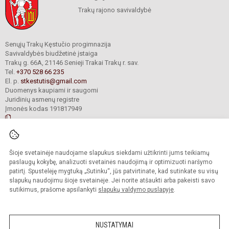
Trakų rajono savivaldybė
Senųjų Trakų Kęstučio progimnazija
Savivaldybės biudžetinė įstaiga
Trakų g. 66A, 21146 Senieji Trakai Trakų r. sav.
Tel.
+370 528 66 235
El. p.
stkestutis@gmail.com
Duomenys kaupiami ir saugomi
Juridinių asmenų registre
Įmonės kodas 191817949
© 2021. Senųjų Trakų Kęstučio progimnazija. Visos teisės saugomos.
Šioje svetainėje naudojame slapukus siekdami užtikrinti jums teikiamų
Kopijuoti turinį be raštiško mokyklos administracijos sutikimo griežtai
draudžiama.
paslaugų kokybę, analizuoti svetainės naudojimą ir optimizuoti naršymo
patirtį. Spustelėję mygtuką „Sutinku“, jūs patvirtinate, kad sutinkate su visų
Prieinamumo paraiška
Slapukų valdymas
slapukų naudojimu šioje svetainėje. Jei norite atšaukti arba pakeisti savo
sutikimus, prašome apsilankyti
slapukų valdymo puslapyje
.
Sumanus būdas atnaujinti
mokyklos interneto
svetainę
NUSTATYMAI