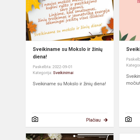
Mokslo
ir
žinių
diena!
Sveikinamе su Mokslo ir žinių
Sveik
diena!
Paskelb
Kategor
Paskelbta: 2022-09-01
Kategorija:
Sveikinimai
Sveiki
močiut
Sveikinamе su Mokslo ir žinių diena!
Plačiau
Su