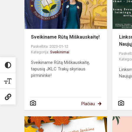
Sveikiname Rūtą Miškauskaitę!
Links
Naujų
Paskelbta: 2023-01-12
Kategorija:
Sveikinimai
Paskelb
Kategor
Sveikiname Rūtą Miškauskaitę,
tapusią JKLC Trakų skyriaus
Linksm
pirmininke!
Naujųj
Plačiau
Sveikinamе
su