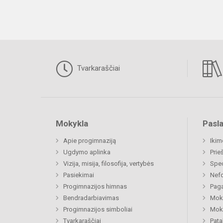
Tvarkaraščiai
Mokykla
Pasl
Apie progimnaziją
Ikim
Ugdymo aplinka
Prie
Vizija, misija, filosofija, vertybės
Spe
Pasiekimai
Nefo
Progimnazijos himnas
Paga
Bendradarbiavimas
Moki
Progimnazijos simboliai
Moki
Tvarkaraščiai
Pat