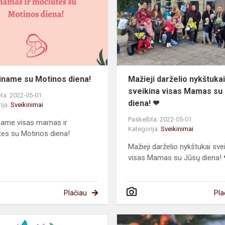
Motinos
diena!
iname su Motinos diena!
Mažieji darželio nykštuka
sveikina visas Mamas su
ta: 2022-05-01
diena! ❤
ija:
Sveikinimai
Paskelbta: 2022-05-01
name visas mamas ir
Kategorija:
Sveikinimai
es su Motinos diena!
Mažieji darželio nykštukai sve
visas Mamas su Jūsų diena! ❤
Plačiau
Pla
Sveikiname