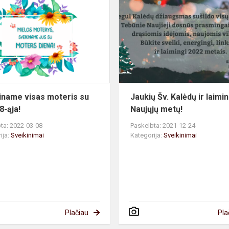
visas
moteris
su
Kovo
8-
ąja!
iname visas moteris su
Jaukių Šv. Kalėdų ir laimi
8-ąja!
Naujųjų metų!
ta: 2022-03-08
Paskelbta: 2021-12-24
ija:
Sveikinimai
Kategorija:
Sveikinimai
Plačiau
Pla