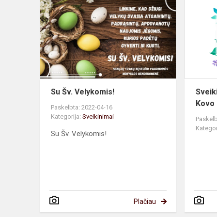
Šv.
Velykomis!
Su Šv. Velykomis!
Sveik
Kovo 
Paskelbta: 2022-04-16
Kategorija:
Sveikinimai
Paskelb
Kategor
Su Šv. Velykomis!
Plačiau