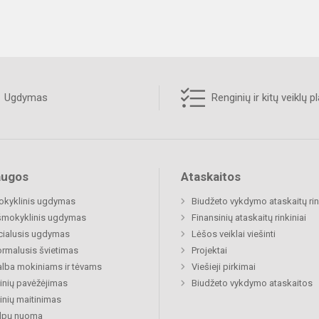
Ugdymas
Renginių ir kitų veiklų p
augos
Ataskaitos
okyklinis ugdymas
Biudžeto vykdymo ataskaitų rin
šmokyklinis ugdymas
Finansinių ataskaitų rinkiniai
cialusis ugdymas
Lėšos veiklai viešinti
rmalusis švietimas
Projektai
lba mokiniams ir tėvams
Viešieji pirkimai
nių pavėžėjimas
Biudžeto vykdymo ataskaitos
nių maitinimas
alpų nuoma