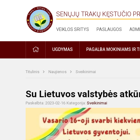
SENŲJŲ TRAKŲ KĘSTUČIO P
VEIKLOS SRITYS
PASLAUGOS
ADMI
PRADŽIA
UGDYMAS
PAGALBA MOKINIAMS IR 
Titulinis
Naujienos
Sveikinimai
Su Lietuvos valstybės atkū
Paskelbta: 2023-02-16
Kategorija:
Sveikinimai