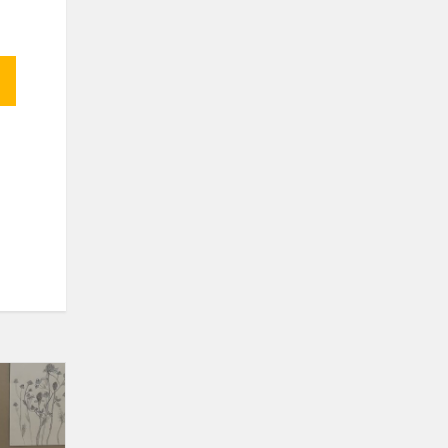
Gėlės
Jums,
Mokytojai!