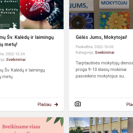
laimingų
Naujųjų
metų!
mų Šv. Kalėdų ir laimingų
Gėlės Jums, Mokytojai!
jų metų!
Paskelbta: 2022-10-05
Kategorija:
Sveikinimai
ta: 2022-12-24
ija:
Sveikinimai
Tarptautinės mokytojų dieno
proga 9-10 klasių mokiniai
ų Šv. Kalėdų ir laimingų
pasveikino mokytojus su...
ų metų
Plačiau
Pla
Sveikiname
su