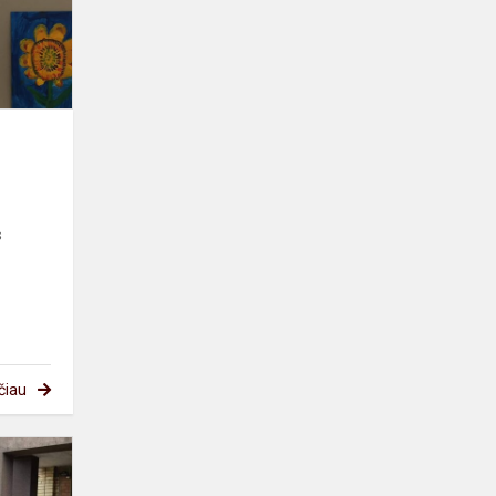
s
čiau
Mažieji
darželio