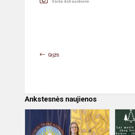
Vaida Astrauskienė
Grįžti
Ankstesnės naujienos
Sveikiname
Rūtą
Miškauskait