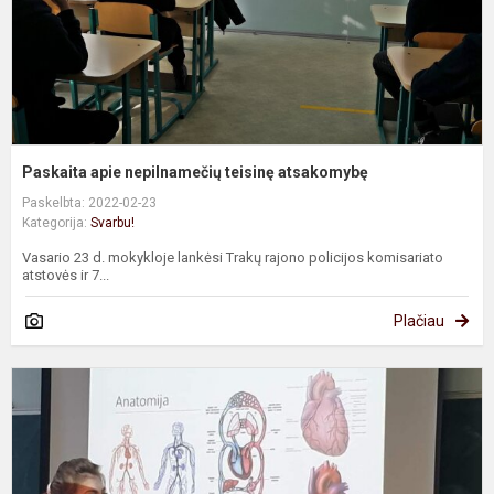
Paskaita apie nepilnamečių teisinę atsakomybę
Paskelbta: 2022-02-23
Kategorija:
Svarbu!
Vasario 23 d. mokykloje lankėsi Trakų rajono policijos komisariato
atstovės ir 7...
Plačiau
P
„
ir
j
ž