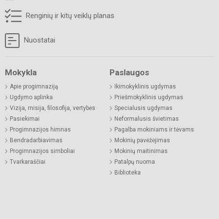
Renginių ir kitų veiklų planas
Nuostatai
Mokykla
Paslaugos
Apie progimnaziją
Ikimokyklinis ugdymas
Ugdymo aplinka
Priešmokyklinis ugdymas
Vizija, misija, filosofija, vertybės
Specialusis ugdymas
Pasiekimai
Neformalusis švietimas
Progimnazijos himnas
Pagalba mokiniams ir tėvams
Bendradarbiavimas
Mokinių pavėžėjimas
Progimnazijos simboliai
Mokinių maitinimas
Tvarkaraščiai
Patalpų nuoma
Biblioteka