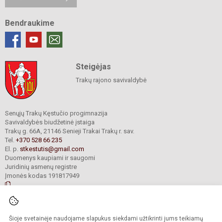
Bendraukime
Steigėjas
Trakų rajono savivaldybė
Senųjų Trakų Kęstučio progimnazija
Savivaldybės biudžetinė įstaiga
Trakų g. 66A, 21146 Senieji Trakai Trakų r. sav.
Tel.
+370 528 66 235
El. p.
stkestutis@gmail.com
Duomenys kaupiami ir saugomi
Juridinių asmenų registre
Įmonės kodas 191817949
© 2021. Senųjų Trakų Kęstučio progimnazija. Visos teisės saugomos.
Šioje svetainėje naudojame slapukus siekdami užtikrinti jums teikiamų
Kopijuoti turinį be raštiško mokyklos administracijos sutikimo griežtai