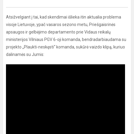
Atsižvelgiant į tai, kad skendimai išlieka itin aktualia problema
visoje Lietuvoje, ypač vasaros sezono metu, Priešgaisrinės
apsaugos ir gelbėjimo departamento prie Vidaus reikalų
ministerijos Vilniaus PGV 6-oji komanda, bendradarbiaudama su
projekto „Plaukti-neskęsti“ komanda, sukūrė vaizdo klipą, kuriuo
dalinamės su Jumis: