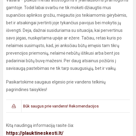
Vasara – puikus metas atostogoms ir įvairiausioms pramogoms
gamtoje. Todėl labai svarbu ne tik mokėti džiaugtis mus
supančios aplinkos grožiu, mėgautis jos teikiamomis gėrybėmis,
bet ir atsakingai įvertinti joje tykančius pavojus bei mokytis jų
išvengti. Deja, dažnai susiduriama su situacija, kai pervertinus
savo jėgas, nuskęstama upėje ar ežere. Tačiau, retas kuris po
nelaimės susimąsto, kad, jei anksčiau būtų ėmęsis tam tikrų
prevencijos priemonių, nelaimė nebūtų ištikusi arba bent jos
padariniai būtų buvę mažesni. Per daug atsainus požiūris į
savisaugą pastebimas ne tik tarp suaugusiųjų, bet ir vaikų.
Pasikartokime saugaus elgesio prie vandens telkinių
pagrindines taisykles!
Būk saugus prie vandens! Rekomendacijos
Kitą naudingą informaciją rasite čia:
https://plauktineskesti.lt/