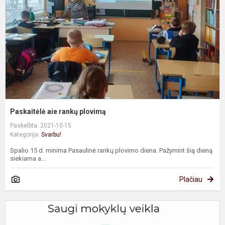
p
Paskaitėlė aie rankų plovimą
Paskelbta: 2021-10-15
Kategorija:
Svarbu!
Spalio 15 d. minima Pasaulinė rankų plovimo diena. Pažymint šią dieną
siekiama a...
Plačiau
S
m