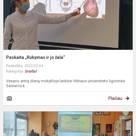
Paskaita „Rūkymas ir jo žala“
Paskelbta: 2022-02-04
Kategorija:
Svarbu!
Vasario antrą dieną mokykloje lankėsi Vilniaus universiteto ligoninės
Santaros k...
Plačiau
P
a
r