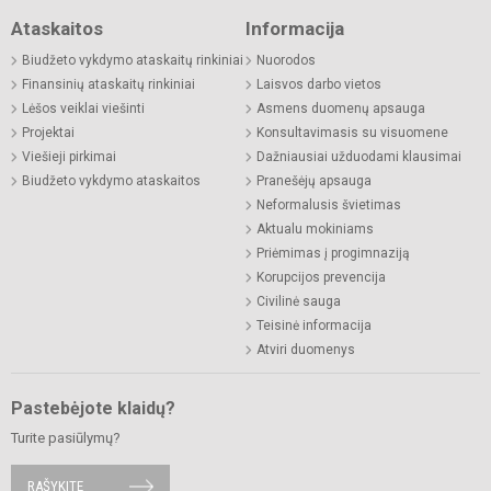
Ataskaitos
Informacija
Biudžeto vykdymo ataskaitų rinkiniai
Nuorodos
Finansinių ataskaitų rinkiniai
Laisvos darbo vietos
Lėšos veiklai viešinti
Asmens duomenų apsauga
Projektai
Konsultavimasis su visuomene
Viešieji pirkimai
Dažniausiai užduodami klausimai
Biudžeto vykdymo ataskaitos
Pranešėjų apsauga
Neformalusis švietimas
Aktualu mokiniams
Priėmimas į progimnaziją
Korupcijos prevencija
Civilinė sauga
Teisinė informacija
Atviri duomenys
Pastebėjote klaidų?
Turite pasiūlymų?
RAŠYKITE