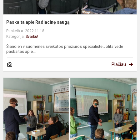
Paskaita apie Radiacinę saugą
Paskelbta: 2022-11-18
Kategorija:
Svarbu!
Šiandien visuomenės sveikatos priežiūros specialistė Jolita vedė
paskaitas apie...
Plačiau
P
„
t
ir
n
p
m