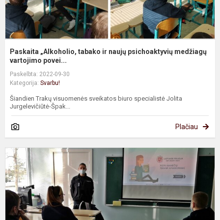
Paskaita „Alkoholio, tabako ir naujų psichoaktyvių medžiagų
vartojimo povei...
Paskelbta: 2022-09-30
Kategorija:
Svarbu!
Šiandien Trakų visuomenės sveikatos biuro specialistė Jolita
Jurgelevičiūtė-Špak...
Plačiau
P
a
n
t
a