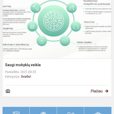
v
Saugi mokyklų veikla
Paskelbta: 2021-08-25
Kategorija:
Svarbu!
Plačiau