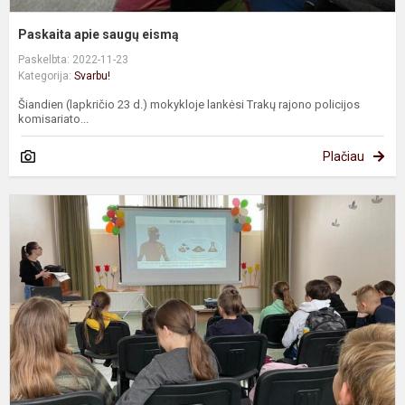
Paskaita apie saugų eismą
Paskelbta: 2022-11-23
Kategorija:
Svarbu!
Šiandien (lapkričio 23 d.) mokykloje lankėsi Trakų rajono policijos
komisariato...
Plačiau
P
a
R
s