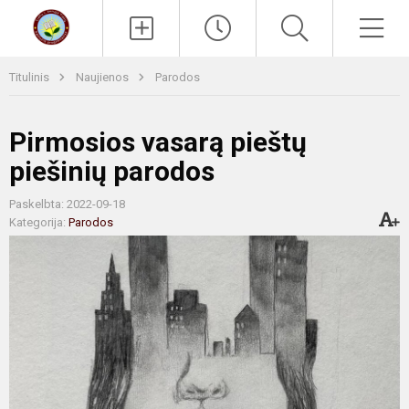
Paieška
Men
Titulinis
Naujienos
Parodos
Pirmosios vasarą pieštų
piešinių parodos
Paskelbta: 2022-09-18
Kategorija:
Parodos