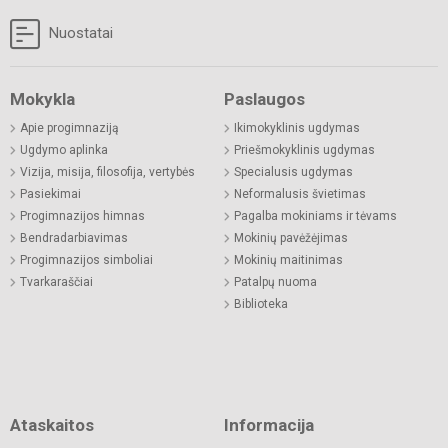
Nuostatai
Mokykla
Paslaugos
Apie progimnaziją
Ikimokyklinis ugdymas
Ugdymo aplinka
Priešmokyklinis ugdymas
Vizija, misija, filosofija, vertybės
Specialusis ugdymas
Pasiekimai
Neformalusis švietimas
Progimnazijos himnas
Pagalba mokiniams ir tėvams
Bendradarbiavimas
Mokinių pavėžėjimas
Progimnazijos simboliai
Mokinių maitinimas
Tvarkaraščiai
Patalpų nuoma
Biblioteka
Ataskaitos
Informacija