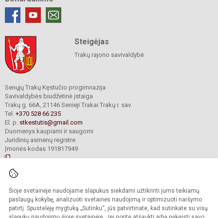
Steigėjas
Trakų rajono savivaldybė
Senųjų Trakų Kęstučio progimnazija
Savivaldybės biudžetinė įstaiga
Trakų g. 66A, 21146 Senieji Trakai Trakų r. sav.
Tel.
+370 528 66 235
El. p.
stkestutis@gmail.com
Duomenys kaupiami ir saugomi
Juridinių asmenų registre
Įmonės kodas 191817949
© 2021. Senųjų Trakų Kęstučio progimnazija. Visos teisės saugomos.
Šioje svetainėje naudojame slapukus siekdami užtikrinti jums teikiamų
Kopijuoti turinį be raštiško mokyklos administracijos sutikimo griežtai
draudžiama.
paslaugų kokybę, analizuoti svetainės naudojimą ir optimizuoti naršymo
patirtį. Spustelėję mygtuką „Sutinku“, jūs patvirtinate, kad sutinkate su visų
Prieinamumo paraiška
Slapukų valdymas
slapukų naudojimu šioje svetainėje. Jei norite atšaukti arba pakeisti savo