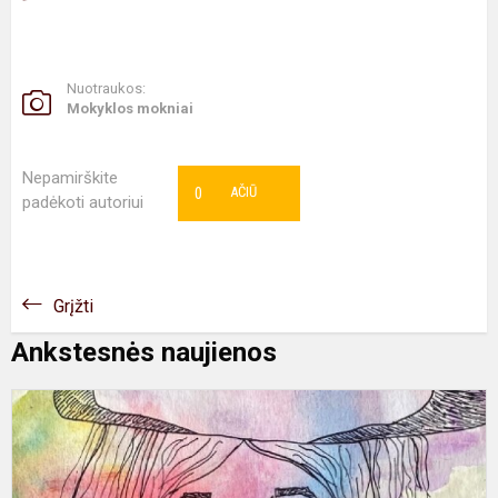
Nuotraukos:
Mokyklos mokniai
Nepamirškite
0
AČIŪ
padėkoti autoriui
Grįžti
Ankstesnės naujienos
M
p