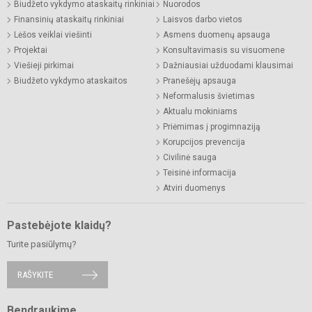
Biudžeto vykdymo ataskaitų rinkiniai
Nuorodos
Finansinių ataskaitų rinkiniai
Laisvos darbo vietos
Lėšos veiklai viešinti
Asmens duomenų apsauga
Projektai
Konsultavimasis su visuomene
Viešieji pirkimai
Dažniausiai užduodami klausimai
Biudžeto vykdymo ataskaitos
Pranešėjų apsauga
Neformalusis švietimas
Aktualu mokiniams
Priėmimas į progimnaziją
Korupcijos prevencija
Civilinė sauga
Teisinė informacija
Atviri duomenys
Pastebėjote klaidų?
Turite pasiūlymų?
RAŠYKITE
Bendraukime