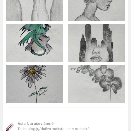
Asta Naruševičienė
Technologijų/dailės mokytoja metodininkė