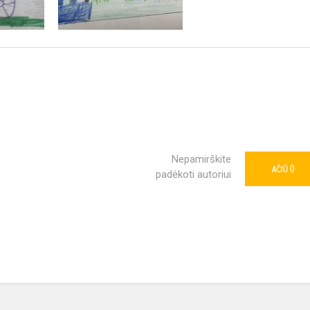
Nepamirškite
0
AČIŪ
padėkoti autoriui