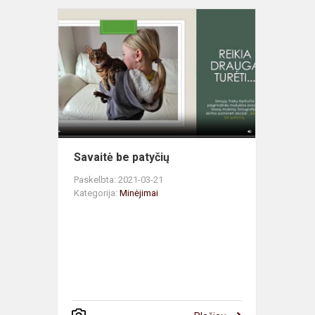
Savaitė
be
patyčių
Savaitė be patyčių
Paskelbta: 2021-03-21
Kategorija:
Minėjimai