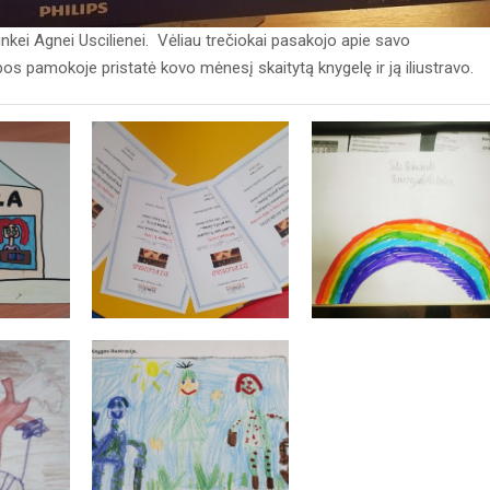
nkei Agnei Uscilienei. Vėliau trečiokai pasakojo apie savo
os pamokoje pristatė kovo mėnesį skaitytą knygelę ir ją iliustravo.