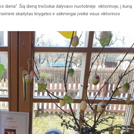
os diena“. Šią dieną trečiokai dalyvavo nuotolinėje viktorinoje, į kurią
isiminė skaitytas knygeles ir sėkmingai įveikė visus viktorinos