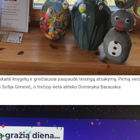
skaitė knygelių ir greičiausiai paspaudė teisingą atsakymą. Pirmą viet
Sofija Grinevič, o trečioji vieta atiteko Dominykui Barauskui.