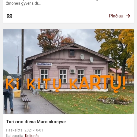
žmonės gyvena dr...
Plačiau
T
d
M
Turizmo diena Marcinkonyse
Paskelbta: 2021-10-01
Kategorija:
Kelionės