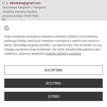
El. p.
stkestutis@gmail.com
Duomenys kaupiami ir saugomi
Juridinių asmenų registre
Įmonės kodas 191817949
© 2021. Senųjų Trakų Kęstučio progimnazija. Visos teisės saugomos.
Šioje svetainėje naudojame slapukus siekdami užtikrinti jums teikiamų
Kopijuoti turinį be raštiško mokyklos administracijos sutikimo griežtai
draudžiama.
paslaugų kokybę, analizuoti svetainės naudojimą ir optimizuoti naršymo
patirtį. Spustelėję mygtuką „Sutinku“, jūs patvirtinate, kad sutinkate su visų
Prieinamumo paraiška
Slapukų valdymas
slapukų naudojimu šioje svetainėje. Jei norite atšaukti arba pakeisti savo
sutikimus, prašome apsilankyti
slapukų valdymo puslapyje
.
Sumanus būdas atnaujinti
mokyklos interneto
svetainę
NUSTATYMAI
NESUTINKU
SUTINKU