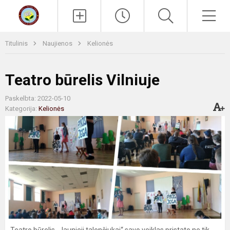
Paieška
Men
Titulinis
Naujienos
Kelionės
Teatro būrelis Vilniuje
Paskelbta: 2022-05-10
Kategorija:
Kelionės