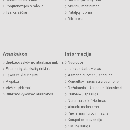
Progimnazijos simboliai
Mokinių maitinimas
Tvarkaraščiai
Patalpų nuoma
Biblioteka
Ataskaitos
Informacija
Biudžeto vykdymo ataskaitų rinkiniai
Nuorodos
Finansinių ataskaitų rinkiniai
Laisvos darbo vietos
Lėšos veiklai viešinti
Asmens duomenų apsauga
Projektai
Konsultavimasis su visuomene
Viešieji pirkimai
Dažniausiai užduodami klausimai
Biudžeto vykdymo ataskaitos
Pranešėjų apsauga
Neformalusis švietimas
Aktualu mokiniams
Priėmimas į progimnaziją
Korupcijos prevencija
Civilinė sauga