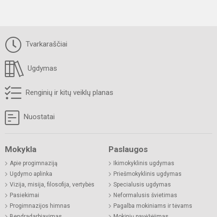
Tvarkaraščiai
Ugdymas
Renginių ir kitų veiklų planas
Nuostatai
Mokykla
Paslaugos
Apie progimnaziją
Ikimokyklinis ugdymas
Ugdymo aplinka
Priešmokyklinis ugdymas
Vizija, misija, filosofija, vertybės
Specialusis ugdymas
Pasiekimai
Neformalusis švietimas
Progimnazijos himnas
Pagalba mokiniams ir tėvams
Bendradarbiavimas
Mokinių pavėžėjimas