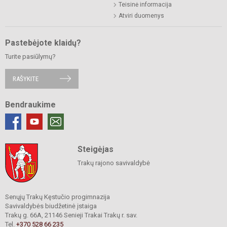
Teisinė informacija
Atviri duomenys
Pastebėjote klaidų?
Turite pasiūlymų?
RAŠYKITE
Bendraukime
Steigėjas
Trakų rajono savivaldybė
Senųjų Trakų Kęstučio progimnazija
Savivaldybės biudžetinė įstaiga
Trakų g. 66A, 21146 Senieji Trakai Trakų r. sav.
Tel.
+370 528 66 235