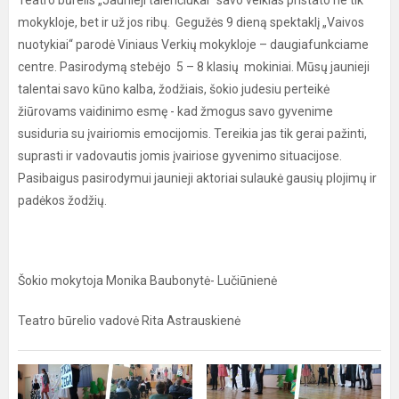
Teatro būrelis „Jaunieji talenčiukai“ savo veiklas pristato ne tik
mokykloje, bet ir už jos ribų. Gegužės 9 dieną spektaklį „Vaivos
nuotykiai“ parodė Viniaus Verkių mokykloje – daugiafunkciame
centre. Pasirodymą stebėjo 5 – 8 klasių mokiniai. Mūsų jaunieji
talentai savo kūno kalba, žodžiais, šokio judesiu perteikė
žiūrovams vaidinimo esmę - kad žmogus savo gyvenime
susiduria su įvairiomis emocijomis. Tereikia jas tik gerai pažinti,
suprasti ir vadovautis jomis įvairiose gyvenimo situacijose.
Pasibaigus pasirodymui jaunieji aktoriai sulaukė gausių plojimų ir
padėkos žodžių.
Šokio mokytoja Monika Baubonytė- Lučiūnienė
Teatro būrelio vadovė Rita Astrauskienė