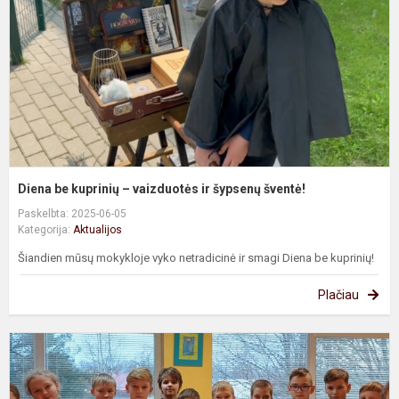
v
ir
š
š
Diena be kuprinių – vaizduotės ir šypsenų šventė!
Paskelbta: 2025-06-05
Kategorija:
Aktualijos
Šiandien mūsų mokykloje vyko netradicinė ir smagi Diena be kuprinių!
Plačiau
P
ir
j