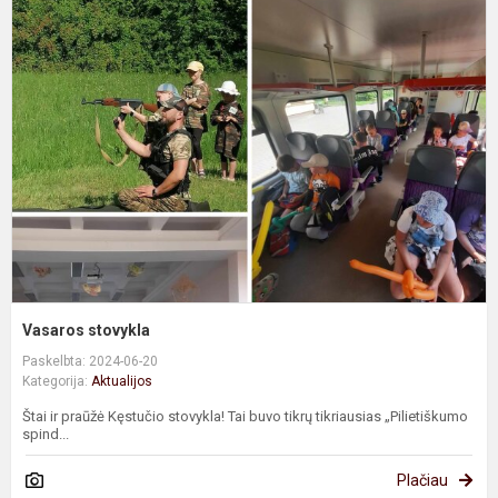
V
s
Vasaros stovykla
Paskelbta: 2024-06-20
Kategorija:
Aktualijos
Štai ir praūžė Kęstučio stovykla! Tai buvo tikrų tikriausias „Pilietiškumo
spind...
Plačiau