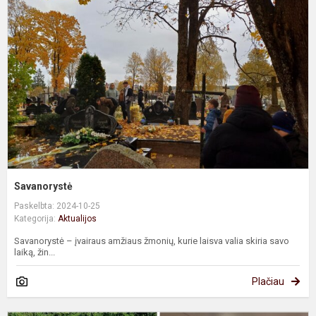
Savanorystė
Paskelbta: 2024-10-25
Kategorija:
Aktualijos
Savanorystė – įvairaus amžiaus žmonių, kurie laisva valia skiria savo
laiką, žin...
Plačiau