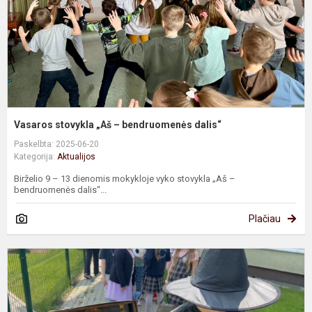
d
Vasaros stovykla „Aš – bendruomenės dalis“
Paskelbta: 2025-06-20
Kategorija:
Aktualijos
Birželio 9 – 13 dienomis mokykloje vyko stovykla „Aš –
bendruomenės dalis“...
Plačiau
D
b
k
–