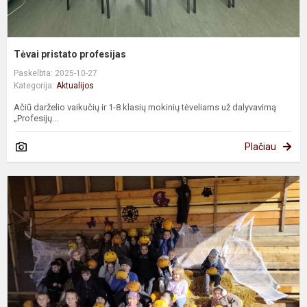
Tėvai pristato profesijas
Paskelbta: 2025-10-27
Kategorija:
Aktualijos
Ačiū darželio vaikučių ir 1-8 klasių mokinių tėveliams už dalyvavimą
„Profesijų...
Plačiau
A
r