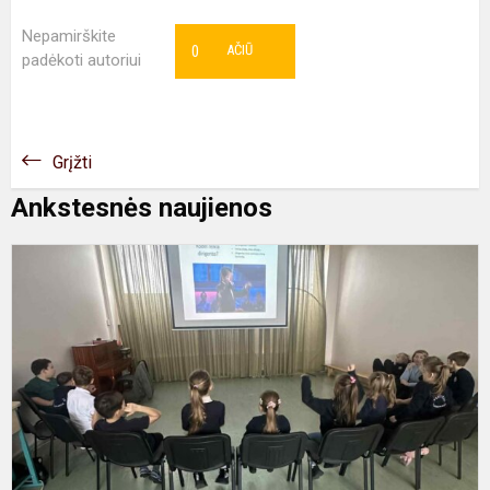
Nepamirškite
0
AČIŪ
padėkoti autoriui
Grįžti
Ankstesnės naujienos
T
p
p