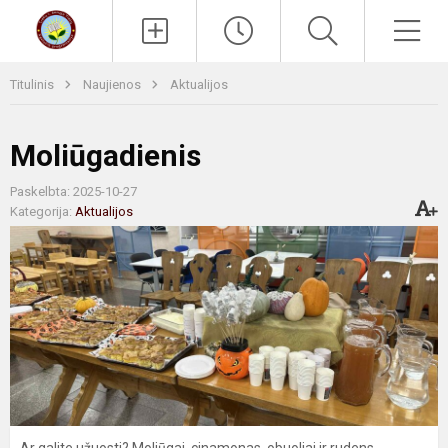
Paieška
Men
Titulinis
Naujienos
Aktualijos
Moliūgadienis
Paskelbta: 2025-10-27
Kategorija:
Aktualijos