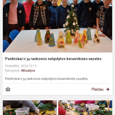
r
n
k
v
Penktokai ir jų rankomis nulipdytos keramikinės vazelės
Paskelbta: 2024-12-19
Kategorija:
Aktualijos
Penktokai ir jų rankomis nulipdytos keramikinės vazelės.
Plačiau
A
v