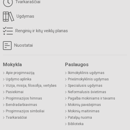
Tvarkaraščiai
Ugdymas
Renginių ir kitų veiklų planas
Nuostatai
Mokykla
Paslaugos
Apie progimnaziją
Ikimokyklinis ugdymas
Ugdymo aplinka
Priešmokyklinis ugdymas
Vizija, misija, filosofija, vertybės
Specialusis ugdymas
Pasiekimai
Neformalusis švietimas
Progimnazijos himnas
Pagalba mokiniams ir tėvams
Bendradarbiavimas
Mokinių pavėžėjimas
Progimnazijos simboliai
Mokinių maitinimas
Tvarkaraščiai
Patalpų nuoma
Biblioteka