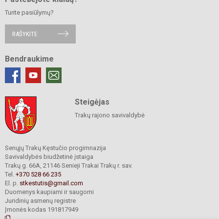
Turite pasiūlymų?
RAŠYKITE
Bendraukime
Steigėjas
Trakų rajono savivaldybė
Senųjų Trakų Kęstučio progimnazija
Savivaldybės biudžetinė įstaiga
Trakų g. 66A, 21146 Senieji Trakai Trakų r. sav.
Tel.
+370 528 66 235
El. p.
stkestutis@gmail.com
Duomenys kaupiami ir saugomi
Juridinių asmenų registre
Įmonės kodas 191817949