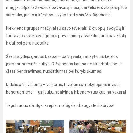
Ar galite užuosti? Moliūgai, cinamonas, obuoliai ir rudens
magija… Spalio 27-osios pavakarę mūsų darželio erdvės prisipildė
šurmulio, juoko ir kūrybos – vyko tradicinis Moliūgadienis!
Kiekvienos grupės mažyliai su savo tėveliais iš kruopų, sėklyčių ir
fantazijos kūrė savo grupės pavadinimą atvaizduojantį paveikslą
ir dalijosi gera nuotaika.
Šventę lydėjo gardūs kvapai – pačių vaikų rankytėmis keptus
pyragai, naminės sultys. O šypsenas kaitino ne tik arbata, bet ir
šiltas bendravimas, nuoširdumas bei kūrybiškumas.
Didelis ačiū visiems – vaikams, tėveliams, mokytojoms ir visai
bendruomenei – už jaukų, spalvingą ir bendrystės kupiną vakarą!
Tegul ruduo dar ilgai kvepia moliūgais, draugyste ir kūryba!