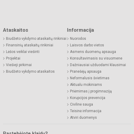
Ataskaitos
Informacija
Biudžeto vykdymo ataskaitų rinkiniai
Nuorodos
Finansinių ataskaitų rinkiniai
Laisvos darbo vietos
Lėšos veiklai viešinti
Asmens duomenų apsauga
Projektai
Konsultavimasis su visuomene
Viešieji pirkimai
Dažniausiai užduodami klausimai
Biudžeto vykdymo ataskaitos
Pranešėjų apsauga
Neformalusis švietimas
Aktualu mokiniams
Priėmimas į progimnaziją
Korupcijos prevencija
Civilinė sauga
Teisinė informacija
Atviri duomenys
Pastebėjote klaidų?