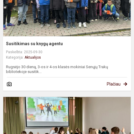
Susitikimas su knygų agentu
Paskelbta: 2025-09-30
Kategorija:
Aktualijos
Rugsėjo 30 dieną, 3-os ir 4-os klasės mokiniai Senųjų Trakų
bibliotekoje susitik...
Plačiau
V
s
„
–
b