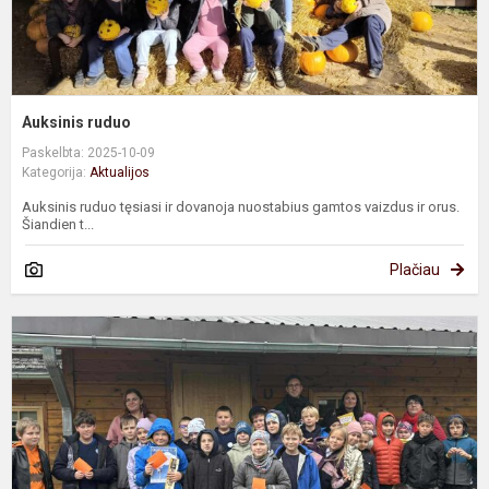
Auksinis ruduo
Paskelbta: 2025-10-09
Kategorija:
Aktualijos
Auksinis ruduo tęsiasi ir dovanoja nuostabius gamtos vaizdus ir orus.
Šiandien t...
Plačiau
S
s
k
a