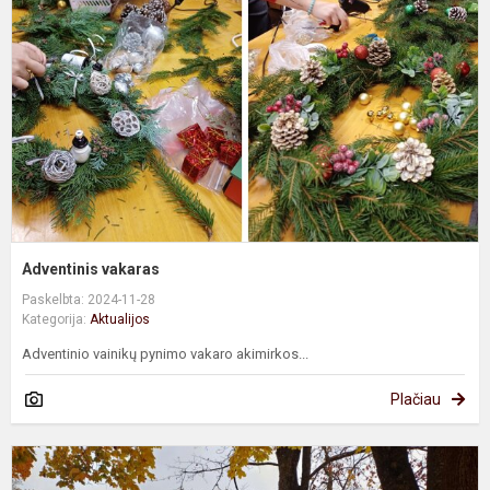
Adventinis vakaras
Paskelbta: 2024-11-28
Kategorija:
Aktualijos
Adventinio vainikų pynimo vakaro akimirkos...
Plačiau
S